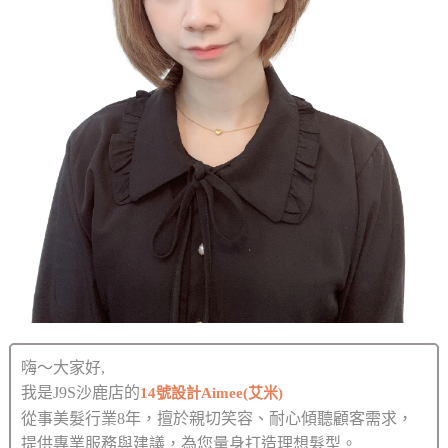
嗨～大家好,
我是J9S沙鹿店的
14號設計Aimee(艾米)
從事美髮行業8年，擅於親切笑容、耐心傾聽顧客需求，
提供專業服務與建議，為您量身打造理想髮型。