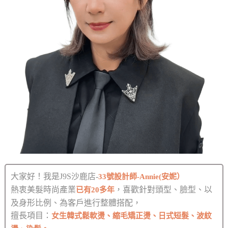
大家好！我是J9S沙鹿店-
33號設計師-Annie(安妮）
熱衷美髮時尚產業
，喜歡針對頭型、臉型、以
已有20多年
及身形比例、為客戶進行整體搭配，
擅長項目：
女生韓式鬆軟燙、縮毛矯正燙、日式短髮、波紋