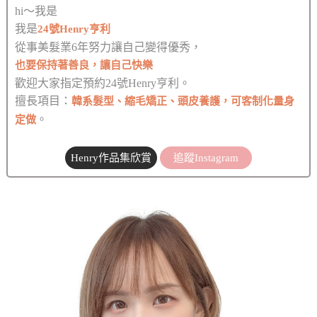
hi～我是
我是
24號Henry亨利
從事美髮業6年努力讓自己變得優秀，
也要保持著善良，讓自己快樂
歡迎大家指定預約24號Henry亨利。
擅長項目：
韓系髮型、縮毛矯正、頭皮養護，可客制化量身
。
定做
Henry作品集欣賞
追蹤Instagram