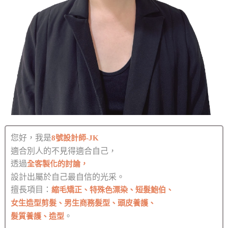
您好，我是
8號設計師-JK
適合別人的不見得適合自己，
透過
全客製化的討論，
設計出屬於自己最自信的光采。
擅長項目：
縮毛矯正、特殊色漂染、短髮鮑伯、
女生造型剪髮、男生商務髮型、頭皮養護、
。
髮質養護、造型