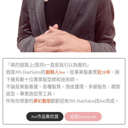
「美的道路上(堅持)一直是我引以為傲的」
我是J9S HairSalon的
，從事美髮產業
，旗
創辦人Joe
近20年
下擁有數十位專業髮型師和技術師。
不論是美髮養護、各種髮質、頭皮護理、多變髮色、趨勢
造型、專業造型等工具，
所有你想要的
都歡迎來J9S HairSalon找Joe完成。
夢幻髮型
Joe作品集欣賞
追蹤Instagram