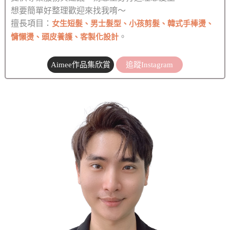
想要簡單好整理歡迎來找我唷～
擅長項目：
女生短髮、男士髮型、小孩剪髮、韓式手棒燙、
。
慵懶燙、頭皮養護、客製化設計
Aimee作品集欣賞
追蹤Instagram