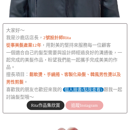
大家好～
我是沙鹿店店長，
2號設計師Rita
，用對美的堅持來服務每一位顧客
從事美髮產業12年
一個適合自己的髮型需要與設計師經過良好的溝通後，一
起完成的美髮作品，盼望我們能一起攜手完成美美的作
品。
擅長項目：
鬆軟燙、手繞捲、客製化染髮、韓風男性燙以及
。
男性剪髮
喜歡我的朋友也歡迎來我的
跟我一起
個人臉書(點我查看)
討論髮型哦～
Rita作品集欣賞
追蹤Instagram