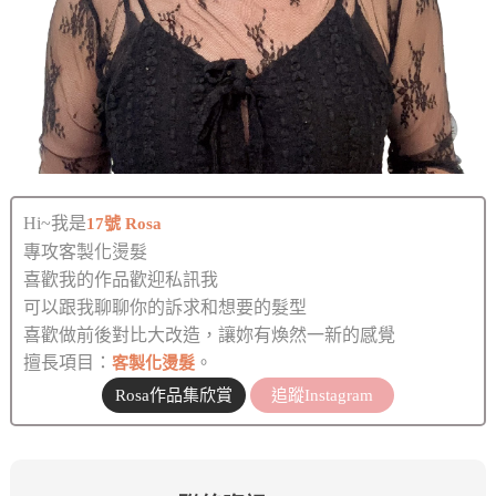
Hi~我是
17號 Rosa
專攻客製化燙髮
喜歡我的作品歡迎私訊我
可以跟我聊聊你的訴求和想要的髮型
喜歡做前後對比大改造，讓妳有煥然一新的感覺
擅長項目：
。
客製化燙髮
Rosa作品集欣賞
追蹤Instagram