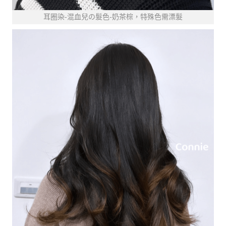
耳圈染-混血兒の髮色-奶茶棕，特殊色需漂髮