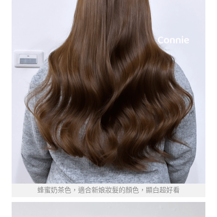
蜂蜜奶茶色，適合新娘妝髮的顏色，顯白超好看