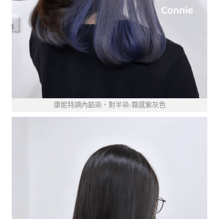
康妮特調內餡染、對半染-霧感紫灰色