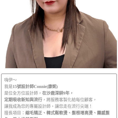
嗨伊～
我是
15號設計師Connie(康妮)
是位全方位設計師，
在沙鹿深耕9年，
定期吸收新知與流行
，將服務客製化給每位顧客，
讓我成為您的專屬設計師，讓您走在流行尖端！
擅長項目：
縮毛矯正、韓式鬆軟燙、髮根增高燙、霧感髮