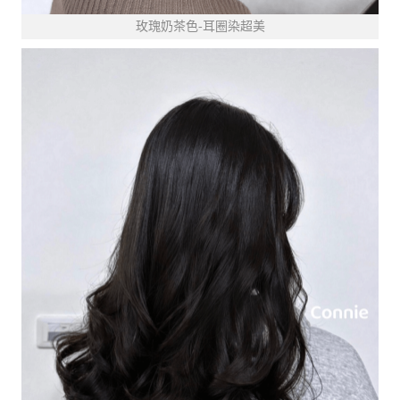
玫瑰奶茶色-耳圈染超美