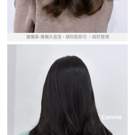
慵懶美-慵懶大波浪，繞吹乾即可 ，超好整理