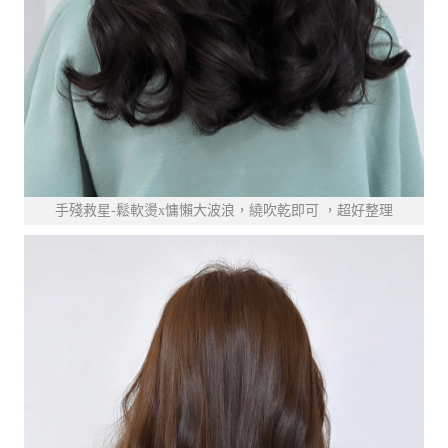
手殘救星-鬆軟燙x慵懶大波浪，繞吹乾即可 ，超好整理