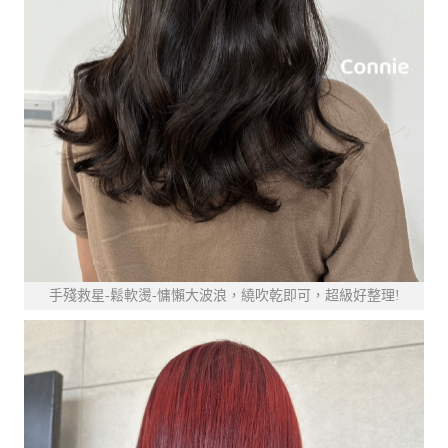
手殘救星-鬆軟燙-慵懶大波浪，繞吹乾即可，超級好整理!