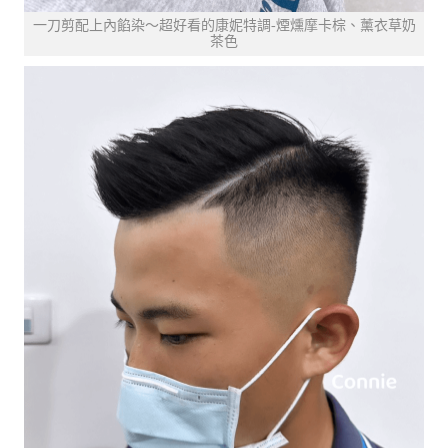
一刀剪配上內餡染～超好看的康妮特調-煙燻摩卡棕、薰衣草奶
茶色