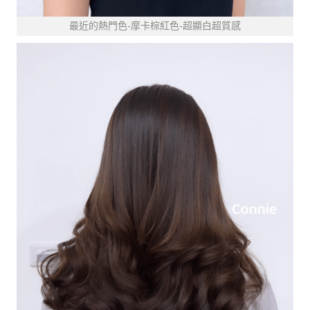
最近的熱門色-摩卡棕紅色-超顯白超質感