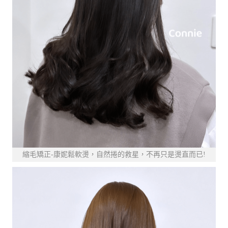
縮毛矯正-康妮鬆軟燙，自然捲的救星，不再只是燙直而已!