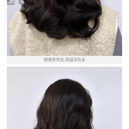
煙燻黑茶色-質感深色系