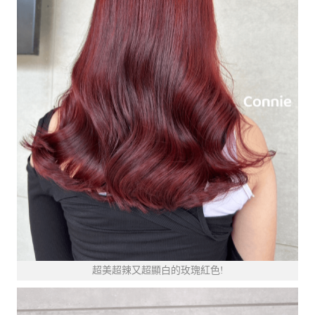
超美超辣又超顯白的玫瑰紅色!