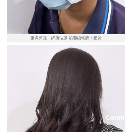
康妮剪裁｜經典油頭 輪廓線修飾，超帥