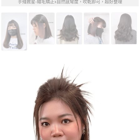
手殘救星-縮毛矯正x自然感彎度，吹乾即可，超好整理