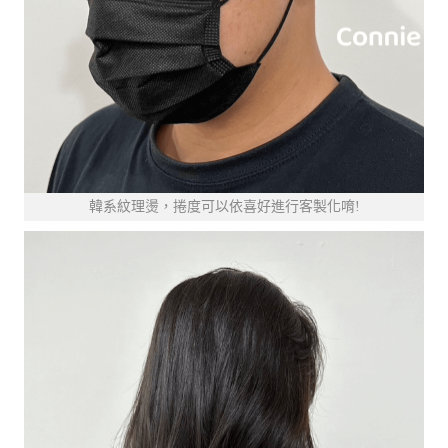
韓系紋理燙，捲度可以依喜好進行客製化唷!