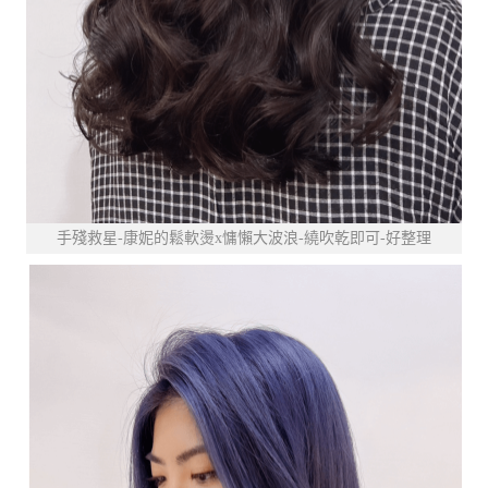
手殘救星-康妮的鬆軟燙x慵懶大波浪-繞吹乾即可-好整理