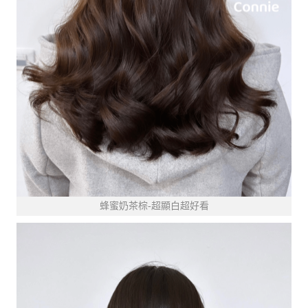
蜂蜜奶茶棕-超顯白超好看