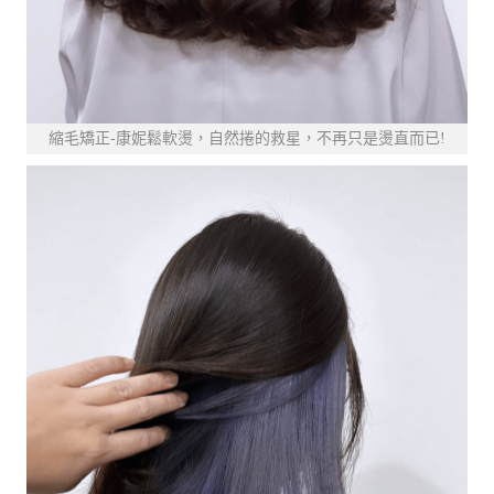
縮毛矯正-康妮鬆軟燙，自然捲的救星，不再只是燙直而已!