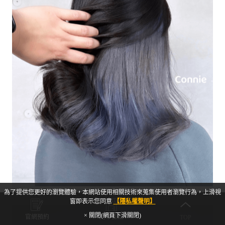
為了提供您更好的瀏覽體驗，本網站使用相關技術來蒐集使用者瀏覽行為，上滑視
內餡染，對半染-霧感藍灰色
窗即表示您同意
【隱私權聲明】
× 關閉(網頁下滑關閉)
官網預約
門市據點
TOP