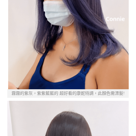
霧霧的紫灰，紫紫藍藍的 超好看的康妮特調，此顏色需漂髮!