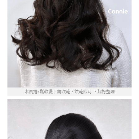
木馬捲x鬆軟燙，繞吹乾、烘乾即可 ，超好整理