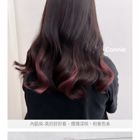
內餡染-真的好好看，煙燻深棕，粉紫色系