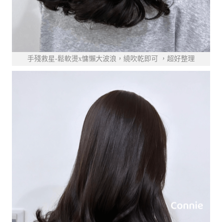
手殘救星-鬆軟燙x慵懶大波浪，繞吹乾即可 ，超好整理