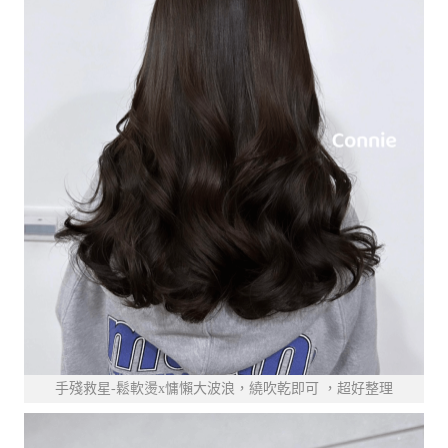
手殘救星-鬆軟燙x慵懶大波浪，繞吹乾即可 ，超好整理