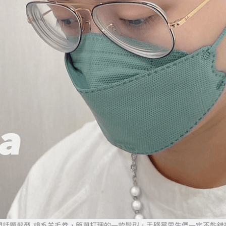
門話題髮型-韓系羊毛卷，簡單打理的一款髮型，手殘黨男生們一定不能錯