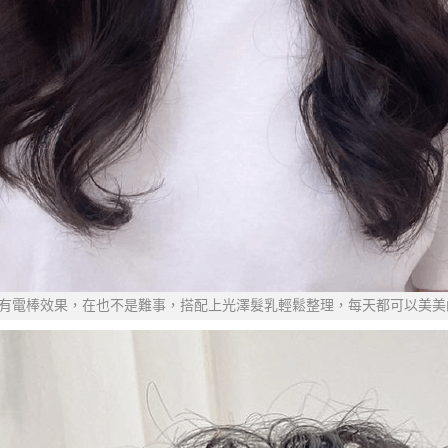
有電棒效果，在也不是難事，搭配上光澤髮乳輕鬆整理，每天都可以美美