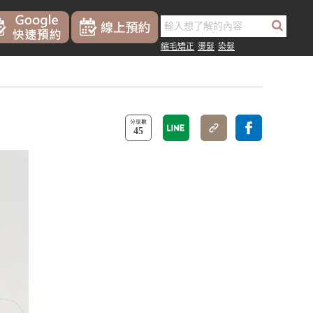
縮毛矯正
燙髮
染髮
45