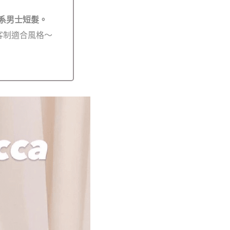
系男士短髮。
客制適合風格～