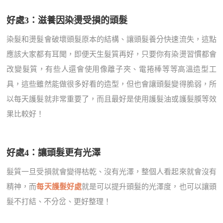
好處3：滋養因染燙受損的頭髮
染髮和燙髮會破壞頭髮原本的結構、讓頭髮養分快速流失，這點
應該大家都有耳聞，即便天生髮質再好，只要你有染燙習慣都會
改變髮質，有些人還會使用像離子夾、電捲棒等等高溫造型工
具，這些雖然能做很多好看的造型，但也會讓頭髮變得脆弱，所
以每天護髮就非常重要了，而且最好是使用護髮油或護髮膜等效
果比較好！
好處4：讓頭髮更有光澤
髮質一旦受損就會變得枯乾、沒有光澤，整個人看起來就會沒有
精神，而
每天護髮好處
就是可以提升頭髮的光澤度，也可以讓頭
髮不打結、不分岔、更好整理！