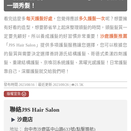
一頭秀髮！
看完這麼多
每天護髮好處
，您覺得應該
多久護髮一次
呢？想要擁
有好看的造型，想要節省早上起床整理頭髮的時間，頭髮髮質一
定要先顧好，所以養成護髮的好習慣非常重要！
沙鹿護髮推薦
「J9S Hair Salon」提供多項護髮服務讓您選擇，您可以根據您
的髮質與需要決定選擇善詩源氏結構護髮、哥德式柔漾四劑護
髮、重建結構護髮、京喚羽系統護髮、黑曜光感護髮！日常護髮
靠自己，深層護髮就交給我們吧！
發布時間:2023/08/16｜
最近更新:2023/09/26
|
21.5K
版權宣告
聯絡J9S Hair Salon
沙鹿店
地址：
台中市沙鹿區中山路633號(點擊導航)