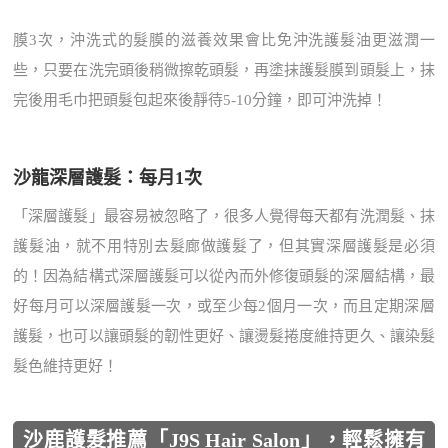
膜3次，沖洗式的髮膜的滋養效果會比免沖洗護髮油更滋潤一
些，只要在洗完頭後稍微擦乾頭髮，再塗抹護髮膜到頭髮上，抹
完後用毛巾把頭髮包起來後靜待5-10分鐘，即可沖洗掉！
沙龍深層護髮：每月1次
「深層護髮」最容易被忽略了，很多人覺得每天都有洗潤髮、抹
護髮油，就不用特別去髮廊做護髮了，但其實深層護髮是必須
的！因為結構式深層護髮可以從內而外修復頭髮的深層結構，最
好每月可以深層護髮一次，或至少每2個月一次，而且定期深層
護髮，也可以讓頭髮的韌性更好、讓燙髮捲度維持更久、讓染髮
髮色維持更好！
沙鹿護髮推薦「J9S Hair Salon」，輕鬆擁有