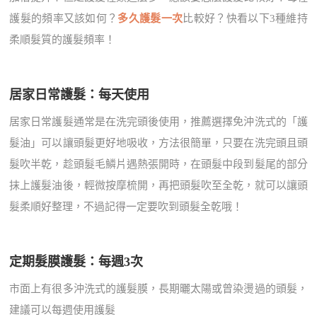
護髮的頻率又該如何？
多久護髮一次
比較好？快看以下3種維持
柔順髮質的護髮頻率！
居家日常護髮：每天使用
居家日常護髮通常是在洗完頭後使用，推薦選擇免沖洗式的「護
髮油」可以讓頭髮更好地吸收，方法很簡單，只要在洗完頭且頭
髮吹半乾，趁頭髮毛鱗片遇熱張開時，在頭髮中段到髮尾的部分
抹上護髮油後，輕微按摩梳開，再把頭髮吹至全乾，就可以讓頭
髮柔順好整理，不過記得一定要吹到頭髮全乾哦！
定期髮膜護髮：每週3次
市面上有很多沖洗式的護髮膜，長期曬太陽或曾染燙過的頭髮，
建議可以每週使用護髮