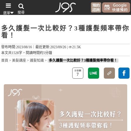
搜尋
選單
多久護髮一次比較好？3種護髮頻率帶你
看！
發布時間:2023/08/16｜
最近更新:2023/09/26
|
21.5K
本文共1528字，閱讀時間約5分鐘
首頁
>
美髮講座
>
護髮知識
>
多久護髮一次比較好？3種護髮頻率帶你看！
7